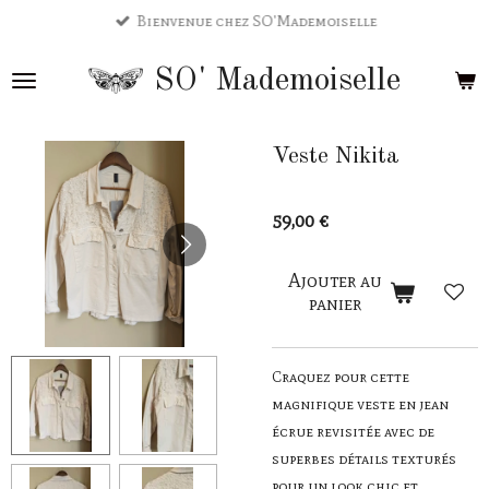
Bienvenue chez SO'Mademoiselle
Passer
au
SO'
Mademoiselle
contenu
principal
Veste Nikita
59,00 €
Ajouter au
panier
Craquez pour cette
magnifique veste en jean
écrue revisitée avec de
superbes détails texturés
pour un look chic et