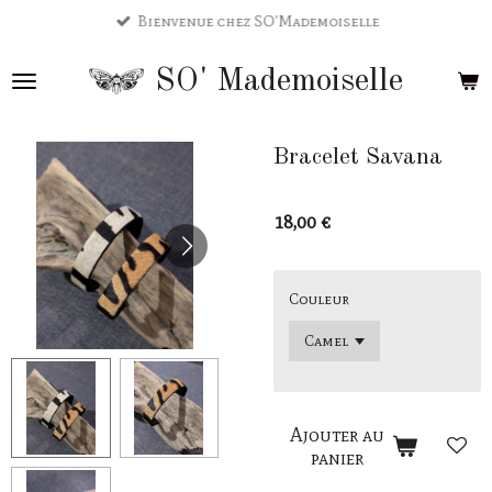
Bienvenue chez SO'Mademoiselle
Passer
au
SO'
Mademoiselle
contenu
principal
Bracelet Savana
18,00 €
Couleur
Ajouter au
panier