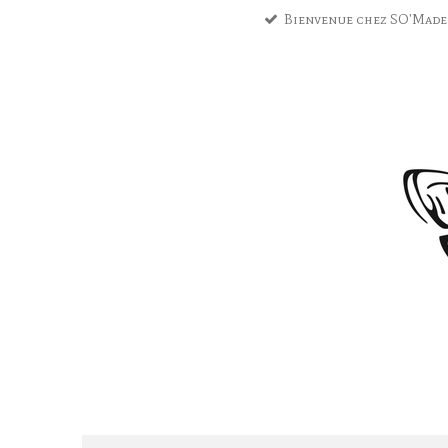
Bienvenue chez SO'Made
Passer
au
contenu
principal